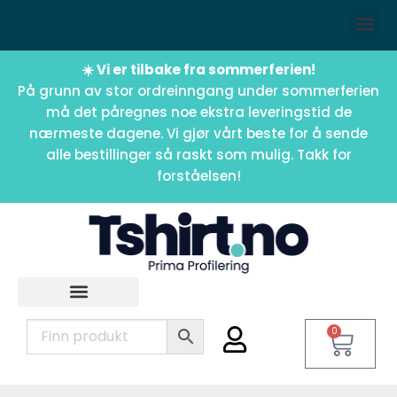
☀️ Vi er tilbake fra sommerferien!
På grunn av stor ordreinngang under sommerferien
må det påregnes noe ekstra leveringstid de
nærmeste dagene. Vi gjør vårt beste for å sende
alle bestillinger så raskt som mulig. Takk for
forståelsen!
0