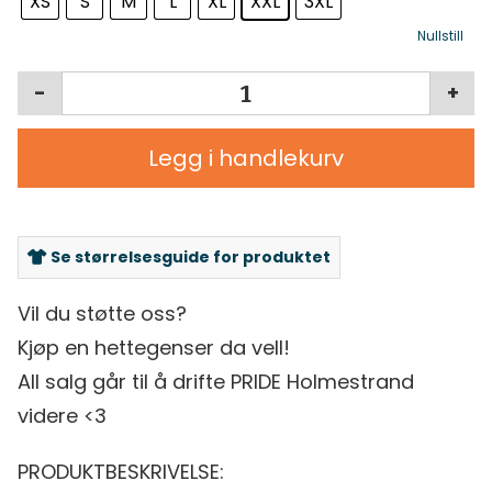
XS
S
M
L
XL
XXL
3XL
Nullstill
-
+
Legg i handlekurv
Se størrelsesguide for produktet
Vil du støtte oss?
Kjøp en hettegenser da vell!
All salg går til å drifte PRIDE Holmestrand
videre <3
PRODUKTBESKRIVELSE: