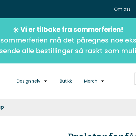
Om oss
☀️ Vi er tilbake fra sommerferien!
 sommerferien må det påregnes noe eks
 sende alle bestillinger så raskt som muli
Design selv
Butikk
Merch
ap