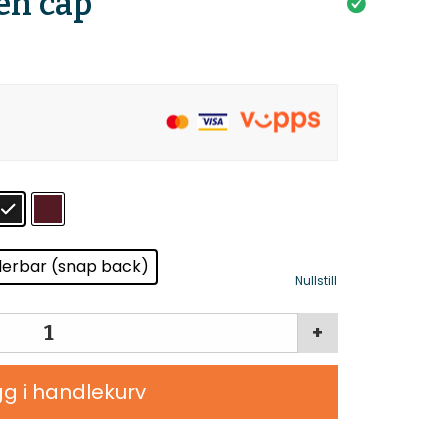
*en cap
lerbar (snap back)
Nullstill
+
g i handlekurv