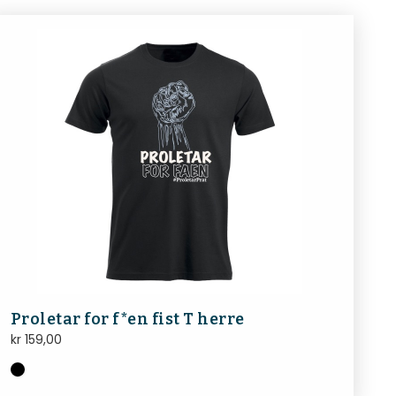
Proletar for f*en fist T herre
kr
159,00