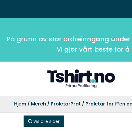
På grunn av stor ordreinngang under
Vi gjør vårt beste for å
Hjem
/
Merch
/
ProletarPrat
/ Proletar for f*en c
Vis alle sider