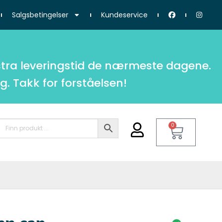
Salgsbetingelser
Kundeservice
tra leveringstid de nærmeste dagene.
g. Takk for forståelsen!
0