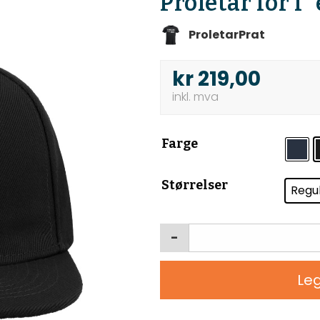
Proletar for f
ProletarPrat
kr
219,00
Farge
Størrelser
Regu
-
Leg