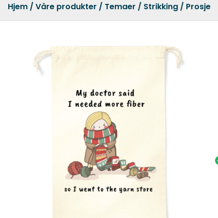
Hjem
/
Våre produkter
/
Temaer
/
Strikking
/ Prosjek