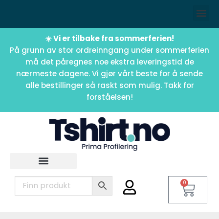
☀️ Vi er tilbake fra sommerferien!
På grunn av stor ordreinngang under sommerferien
må det påregnes noe ekstra leveringstid de
nærmeste dagene. Vi gjør vårt beste for å sende
alle bestillinger så raskt som mulig. Takk for
forståelsen!
0