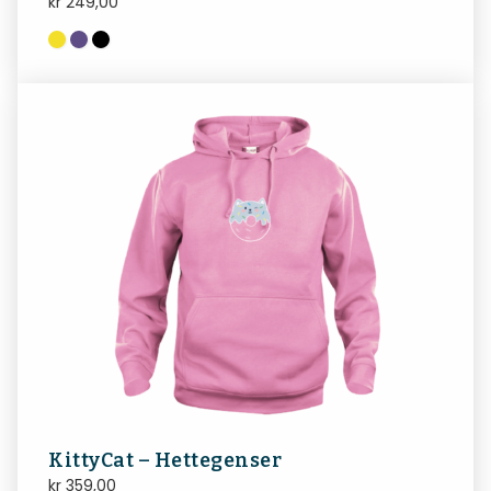
kr
249,00
KittyCat – Hettegenser
kr
359,00