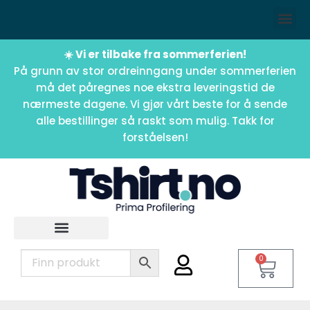
☀️ Vi er tilbake fra sommerferien!
På grunn av stor ordreinngang under sommerferien
må det påregnes noe ekstra leveringstid de
nærmeste dagene. Vi gjør vårt beste for å sende
alle bestillinger så raskt som mulig. Takk for
forståelsen!
0