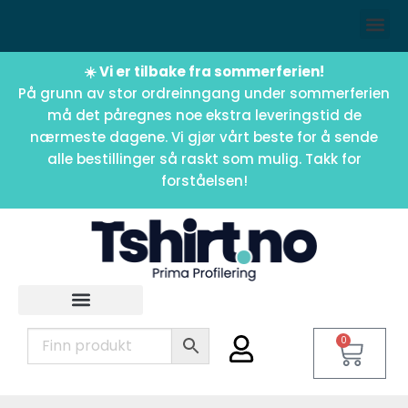
☀️ Vi er tilbake fra sommerferien!
På grunn av stor ordreinngang under sommerferien
må det påregnes noe ekstra leveringstid de
nærmeste dagene. Vi gjør vårt beste for å sende
alle bestillinger så raskt som mulig. Takk for
forståelsen!
0