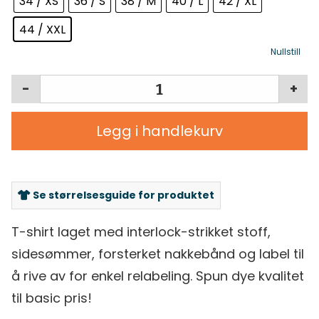
34 / XS
36 / S
38 / M
40 / L
42 / XL
44 / XXL
Nullstill
-
+
Legg i handlekurv
Se størrelsesguide for produktet
T-shirt laget med interlock-strikket stoff,
sidesømmer, forsterket nakkebånd og label til
å rive av for enkel relabeling. Spun dye kvalitet
til basic pris!