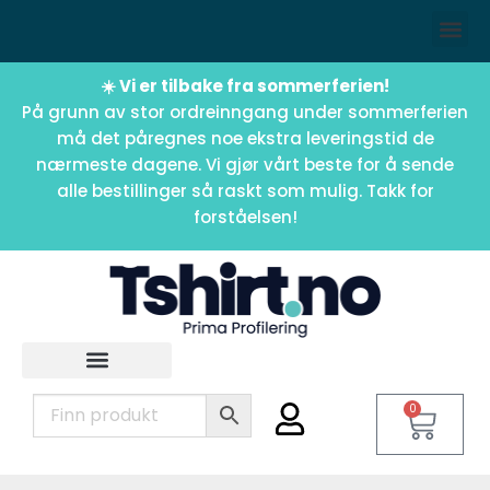
☀️ Vi er tilbake fra sommerferien!
På grunn av stor ordreinngang under sommerferien
må det påregnes noe ekstra leveringstid de
nærmeste dagene. Vi gjør vårt beste for å sende
alle bestillinger så raskt som mulig. Takk for
forståelsen!
0