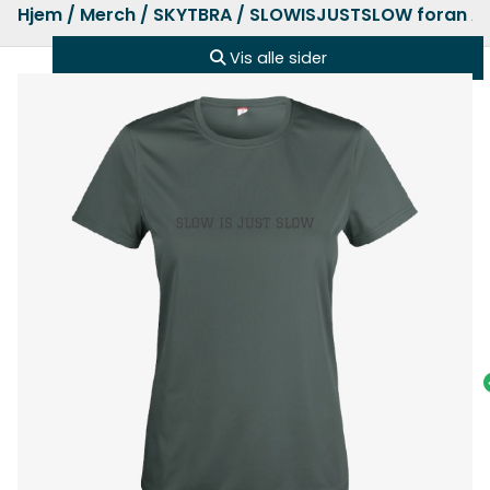
Hjem
/
Merch
/
SKYTBRA
/ SLOWISJUSTSLOW foran Ac
Vis alle sider