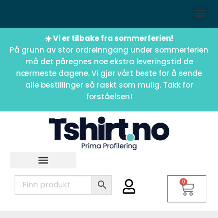
☀️ Vi er tilbake fra sommerferien!
På grunn av stor ordreinngang under sommerferien
må det påregnes noe ekstra leveringstid de
nærmeste dagene. Vi gjør vårt beste for å sende
alle bestillinger så raskt som mulig. Takk for
forståelsen!
0