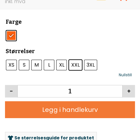
Farge
Størrelser
XS
S
M
L
XL
XXL
3XL
Nullstill
-
+
Legg i handlekurv
Se størrelsesguide for produktet