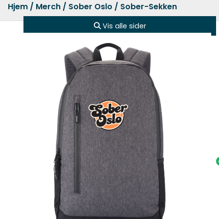
Hjem
/
Merch
/
Sober Oslo
/ Sober-Sekken
Vis alle sider