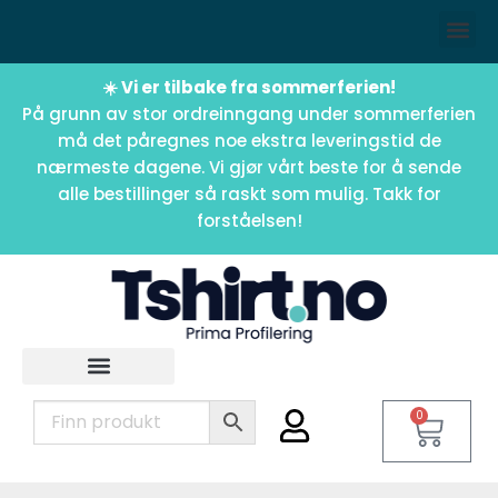
☀️ Vi er tilbake fra sommerferien!
På grunn av stor ordreinngang under sommerferien
må det påregnes noe ekstra leveringstid de
nærmeste dagene. Vi gjør vårt beste for å sende
alle bestillinger så raskt som mulig. Takk for
forståelsen!
0