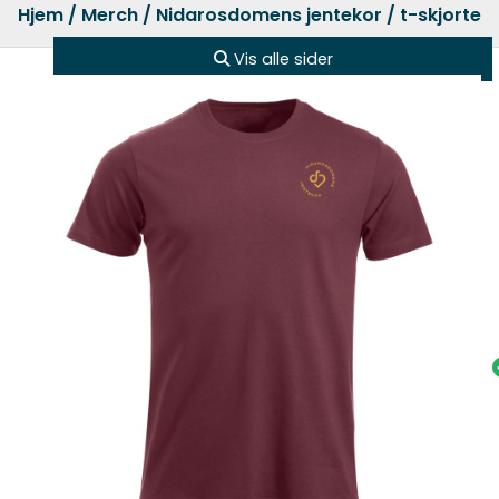
Hjem
/
Merch
/
Nidarosdomens jentekor
/ t-skjorte t
Vis alle sider