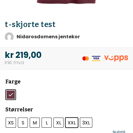
t-skjorte test
Nidarosdomens jentekor
kr
219,00
Farge
Størrelser
XS
S
M
L
XL
XXL
3XL
Nullstill