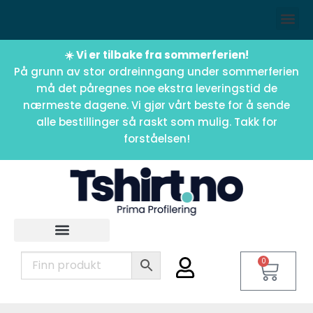
☀️ Vi er tilbake fra sommerferien!
På grunn av stor ordreinngang under sommerferien
må det påregnes noe ekstra leveringstid de
nærmeste dagene. Vi gjør vårt beste for å sende
alle bestillinger så raskt som mulig. Takk for
forståelsen!
0