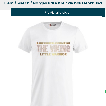
Hjem
/
Merch
/
Norges Bare Knuckle bokseforbund
/ 
Vis alle sider