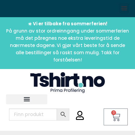
☀️ Vi er tilbake fra sommerferien!
På grunn av stor ordreinngang under sommerferien
må det påregnes noe ekstra leveringstid de
nærmeste dagene. Vi gjør vårt beste for å sende
alle bestillinger så raskt som mulig. Takk for
forståelsen!
0