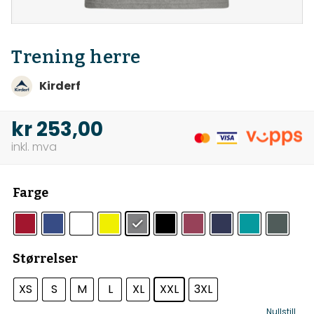
Trening herre
Kirderf
kr
253,00
Farge
Størrelser
XS
S
M
L
XL
XXL
3XL
Nullstill