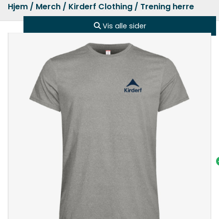
Hjem
/
Merch
/
Kirderf Clothing
/ Trening herre
Vis alle sider