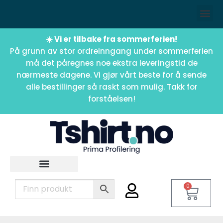
☀️ Vi er tilbake fra sommerferien!
På grunn av stor ordreinngang under sommerferien
må det påregnes noe ekstra leveringstid de
nærmeste dagene. Vi gjør vårt beste for å sende
alle bestillinger så raskt som mulig. Takk for
forståelsen!
0