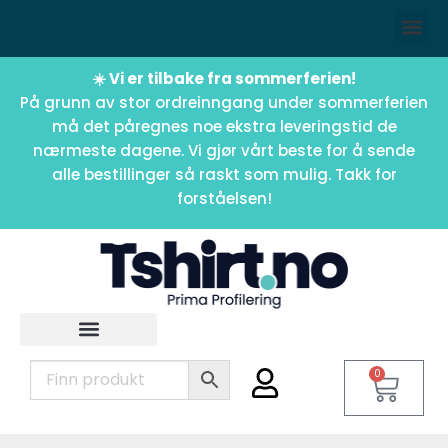
☀️ Vi er tilbake fra sommerferien!
På grunn av stor ordreinngang under sommerferien
må det påregnes noe ekstra leveringstid de
nærmeste dagene. Vi gjør vårt beste for å sende
alle bestillinger så raskt som mulig. Takk for
forståelsen!
0