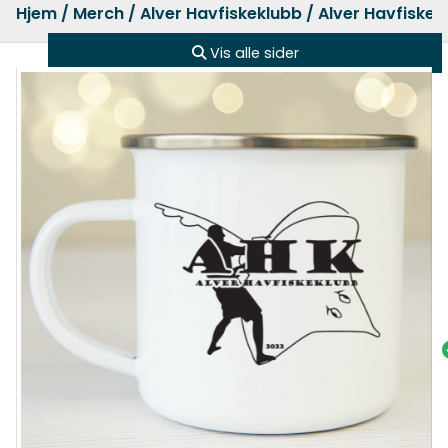
Hjem
/
Merch
/
Alver Havfiskeklubb
/ Alver Havfiskek
Vis alle sider