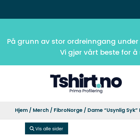
På grunn av stor ordreinngang under
Vi gjør vårt beste for å
Hjem
/
Merch
/
FibroNorge
/ Dame “Usynlig Syk”
Vis alle sider