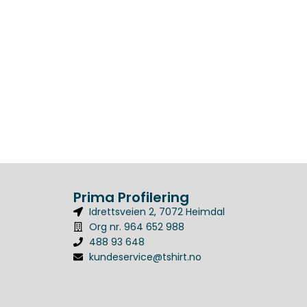
Prima Profilering
Idrettsveien 2, 7072 Heimdal
Org nr. 964 652 988
488 93 648
kundeservice@tshirt.no