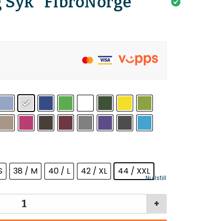
 Syk” FibroNorge
S
38 / M
40 / L
42 / XL
44 / XXL
Nullstill
+