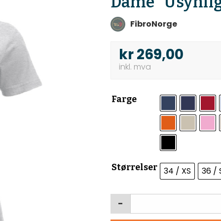
Dame “Usynlig
FibroNorge
kr
269,00
Farge
Størrelser
34 / XS
36 / 
-