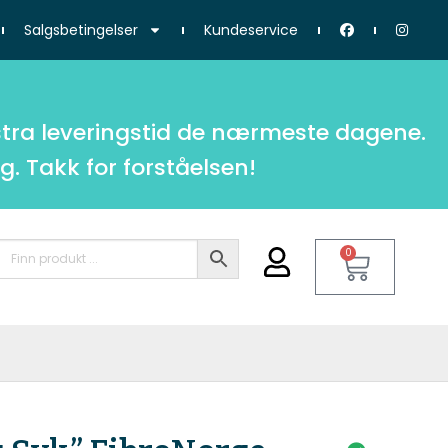
Salgsbetingelser
Kundeservice
tra leveringstid de nærmeste dagene.
g. Takk for forståelsen!
0