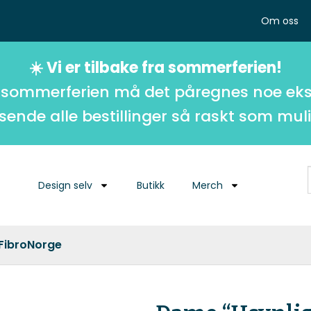
Om oss
☀️ Vi er tilbake fra sommerferien!
 sommerferien må det påregnes noe eks
 sende alle bestillinger så raskt som muli
Design selv
Butikk
Merch
 FibroNorge