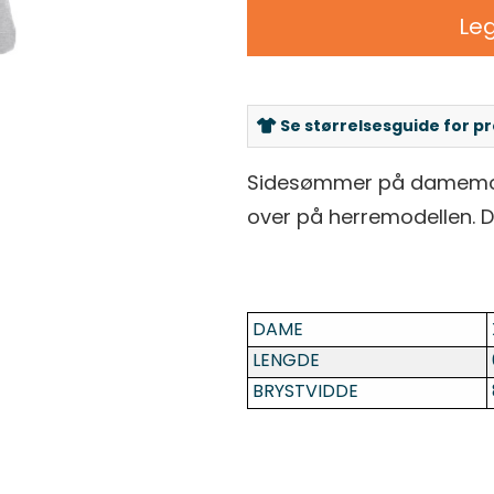
Leg
Se størrelsesguide for p
Sidesømmer på damemodel
over på herremodellen. De
DAME
LENGDE
BRYSTVIDDE