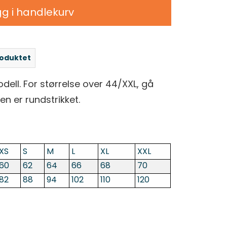
g i handlekurv
roduktet
l. For størrelse over 44/XXL, gå
n er rundstrikket.
XS
S
M
L
XL
XXL
60
62
64
66
68
70
82
88
94
102
110
120