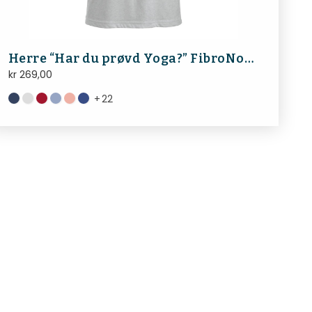
Herre “Har du prøvd Yoga?” FibroNorge
kr
269,00
+
22