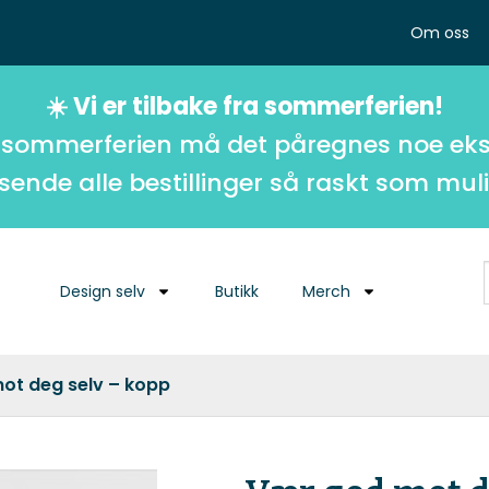
Om oss
☀️ Vi er tilbake fra sommerferien!
 sommerferien må det påregnes noe eks
 sende alle bestillinger så raskt som muli
Design selv
Butikk
Merch
ot deg selv – kopp