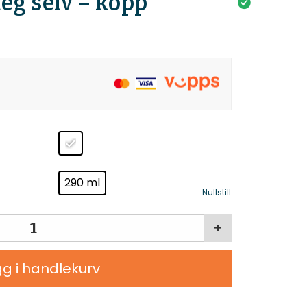
eg selv – kopp
290 ml
Nullstill
+
g i handlekurv