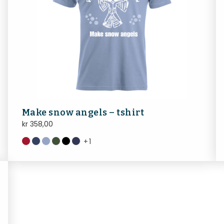
Make snow angels – tshirt
kr
358,00
+
1