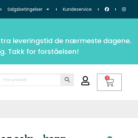
Salgsbetingelser
Kundeservice
tra leveringstid de nærmeste dagene.
g. Takk for forståelsen!
0