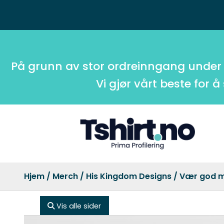
På grunn av stor ordreinngang under
Vi gjør vårt beste for å
Hjem
/
Merch
/
His Kingdom Designs
/ Vær god m
Vis alle sider