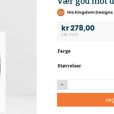
Vær god mot d
His Kingdom Designs
kr
278,00
Farge
Størrelser
-
Leg