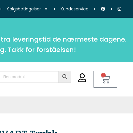
Salgsbetingelser
Kundeservice
tra leveringstid de nærmeste dagene.
g. Takk for forståelsen!
0