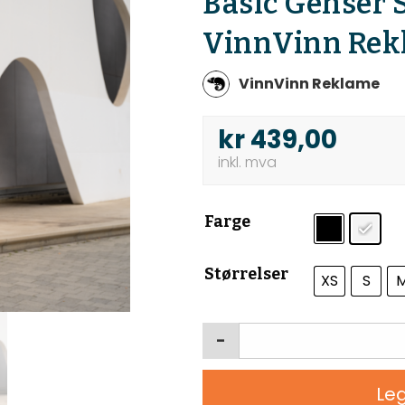
Basic Genser 
VinnVinn Rek
VinnVinn Reklame
kr
439,00
Farge
Størrelser
XS
S
-
Leg