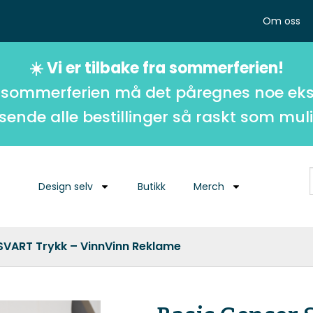
Om oss
☀️ Vi er tilbake fra sommerferien!
 sommerferien må det påregnes noe eks
 sende alle bestillinger så raskt som muli
Design selv
Butikk
Merch
SVART Trykk – VinnVinn Reklame