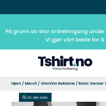
På grunn av stor ordreinngang under
Vi gjør vårt beste for å
Hjem
/
Merch
/
VinnVinn Reklame
/ Basic Genser 
Vis alle sider