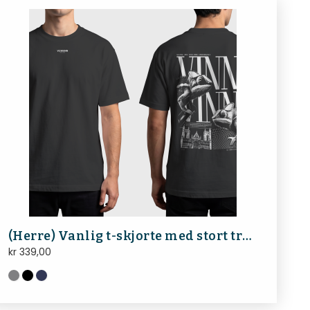
(Herre) Vanlig t-skjorte med stort trykk på rygg – VinnVinn Reklame
kr
339,00