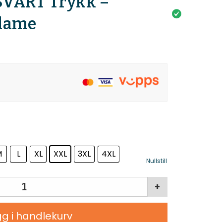
SVART Trykk –
lame
M
L
XL
XXL
3XL
4XL
Nullstill
+
g i handlekurv