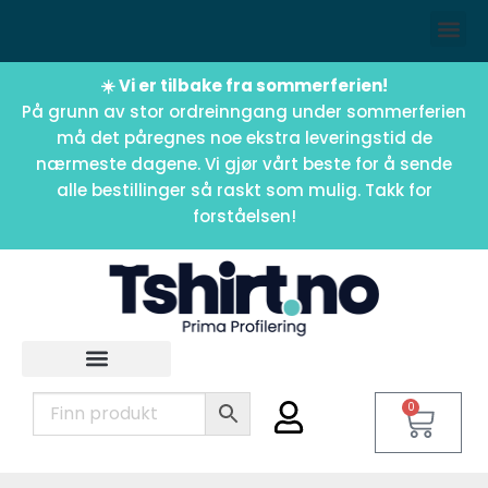
☀️ Vi er tilbake fra sommerferien!
På grunn av stor ordreinngang under sommerferien
må det påregnes noe ekstra leveringstid de
nærmeste dagene. Vi gjør vårt beste for å sende
alle bestillinger så raskt som mulig. Takk for
forståelsen!
0