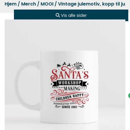
Hjem
/
Merch
/
MOOI
/ Vintage julemotiv, kopp til jul
Vis alle sider