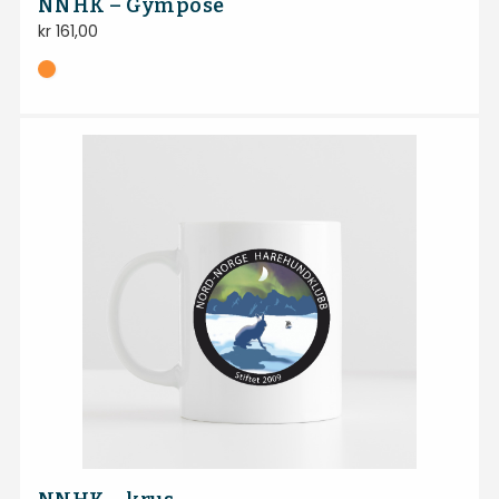
NNHK – Gympose
kr
161,00