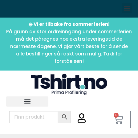
☀️ Vi er tilbake fra sommerferien!
På grunn av stor ordreinngang under sommerferien
må det påregnes noe ekstra leveringstid de
nærmeste dagene. Vi gjør vårt beste for å sende
alle bestillinger så raskt som mulig. Takk for
forståelsen!
0