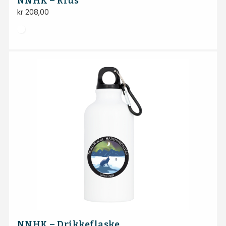
NNHK – krus
kr
208,00
NNHK – Drikkeflaske