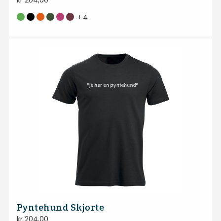
kr
204,00
+
4
Pyntehund Skjorte
kr
204,00