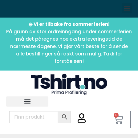
☀️ Vi er tilbake fra sommerferien!
På grunn av stor ordreinngang under sommerferien
må det påregnes noe ekstra leveringstid de
nærmeste dagene. Vi gjør vårt beste for å sende
alle bestillinger så raskt som mulig. Takk for
forståelsen!
0