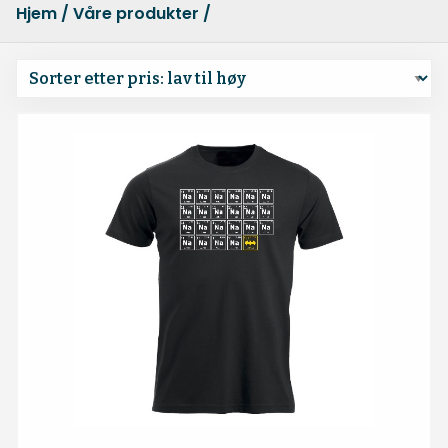
Hjem
/
Våre produkter
/
Temaer
/ Film/TV