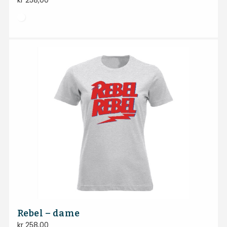
kr
258,00
Rebel – dame
kr
258,00