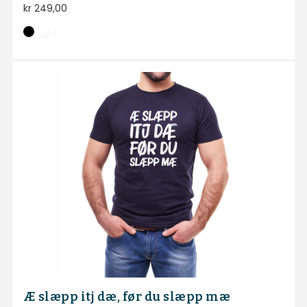
kr
249,00
Æ slæpp itj dæ, før du slæpp mæ