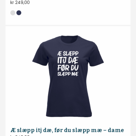
kr
249,00
Æ slæpp itj dæ, før du slæpp mæ – dame