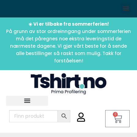
☀️ Vi er tilbake fra sommerferien!
På grunn av stor ordreinngang under sommerferien
må det påregnes noe ekstra leveringstid de
nærmeste dagene. Vi gjør vårt beste for å sende
alle bestillinger så raskt som mulig. Takk for
forståelsen!
0