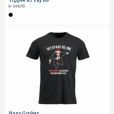
Yippee Ki Yay MF
kr
249,00
Hans Gruber