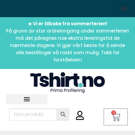
☀️ Vi er tilbake fra sommerferien!
På grunn av stor ordreinngang under sommerferien
må det påregnes noe ekstra leveringstid de
nærmeste dagene. Vi gjør vårt beste for å sende
alle bestillinger så raskt som mulig. Takk for
forståelsen!
0