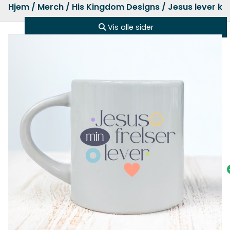
Hjem
/
Merch
/
His Kingdom Designs
/ Jesus lever k
Vis alle sider