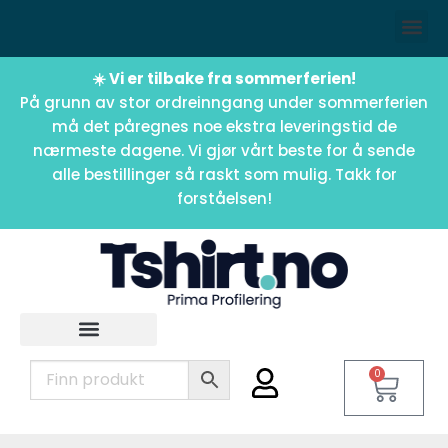
☀️ Vi er tilbake fra sommerferien!
På grunn av stor ordreinngang under sommerferien
må det påregnes noe ekstra leveringstid de
nærmeste dagene. Vi gjør vårt beste for å sende
alle bestillinger så raskt som mulig. Takk for
forståelsen!
0