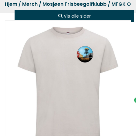
Hjem
/
Merch
/
Mosjøen Frisbeegolfklubb
/ MFGK Ove
Vis alle sider