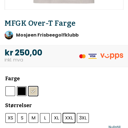
MFGK Over-T Farge
Mosjøen Frisbeegolfklubb
kr
250,00
Farge
Størrelser
XS
S
M
L
XL
XXL
3XL
Nullstill