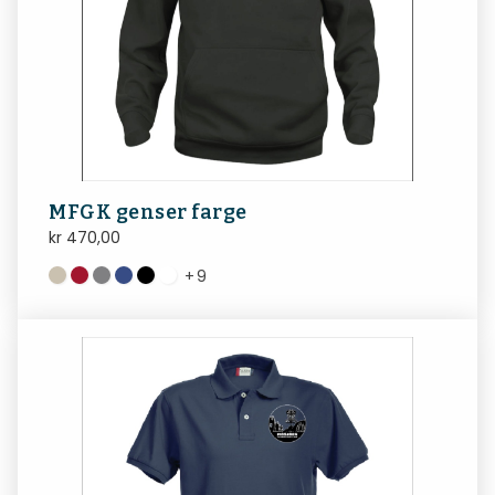
MFGK genser farge
kr
470,00
+
9