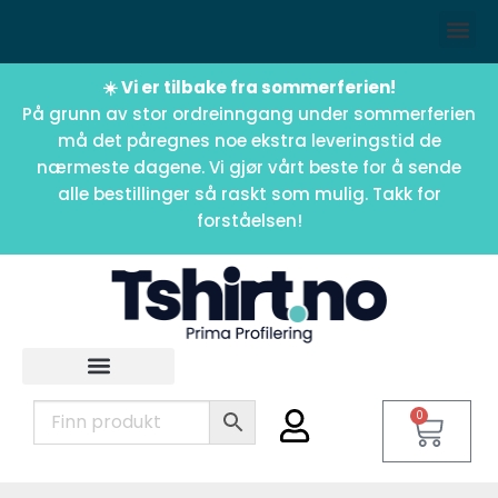
☀️ Vi er tilbake fra sommerferien!
På grunn av stor ordreinngang under sommerferien
må det påregnes noe ekstra leveringstid de
nærmeste dagene. Vi gjør vårt beste for å sende
alle bestillinger så raskt som mulig. Takk for
forståelsen!
0