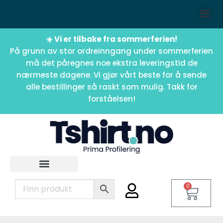
☀️ Vi er tilbake fra sommerferien!
På grunn av stor ordreinngang under sommerferien
må det påregnes noe ekstra leveringstid de
nærmeste dagene. Vi gjør vårt beste for å sende
alle bestillinger så raskt som mulig. Takk for
forståelsen!
0