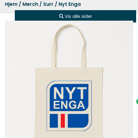
Hjem
/
Merch
/
Surr
/ Nyt Enga
Vis alle sider