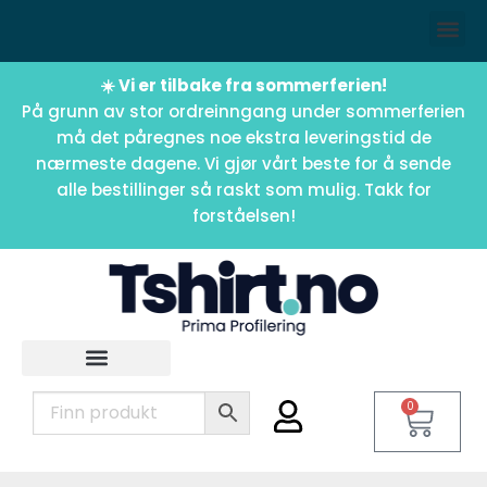
☀️ Vi er tilbake fra sommerferien!
På grunn av stor ordreinngang under sommerferien
må det påregnes noe ekstra leveringstid de
nærmeste dagene. Vi gjør vårt beste for å sende
alle bestillinger så raskt som mulig. Takk for
forståelsen!
0