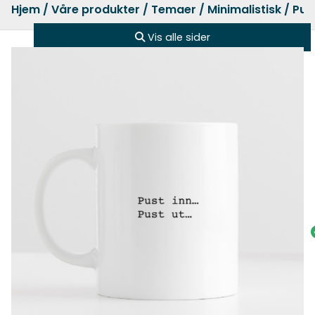
Hjem
/
Våre produkter
/
Temaer
/
Minimalistisk
/ Pus
Vis alle sider