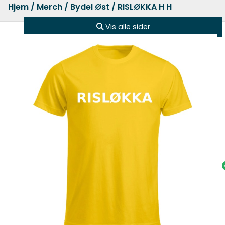
Hjem
/
Merch
/
Bydel Øst
/ RISLØKKA H H
Vis alle sider