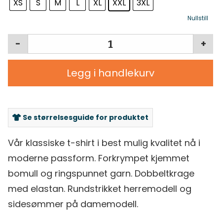
XS
S
M
L
XL
XXL
3XL
Nullstill
-
+
Legg i handlekurv
Se størrelsesguide for produktet
Vår klassiske t-shirt i best mulig kvalitet nå i
moderne passform. Forkrympet kjemmet
bomull og ringspunnet garn. Dobbeltkrage
med elastan. Rundstrikket herremodell og
sidesømmer på damemodell.