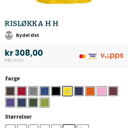
RISLØKKA H H
Bydel Øst
kr
308,00
Farge
Størrelser