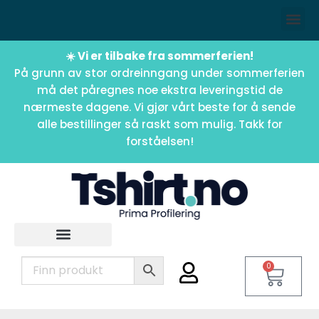
☀️ Vi er tilbake fra sommerferien!
På grunn av stor ordreinngang under sommerferien
må det påregnes noe ekstra leveringstid de
nærmeste dagene. Vi gjør vårt beste for å sende
alle bestillinger så raskt som mulig. Takk for
forståelsen!
0