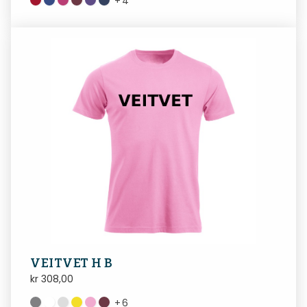
+
4
VEITVET H B
kr
308,00
+
6