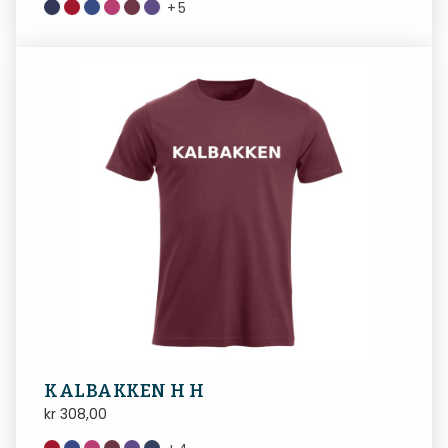
+
5
KALBAKKEN H H
kr
308,00