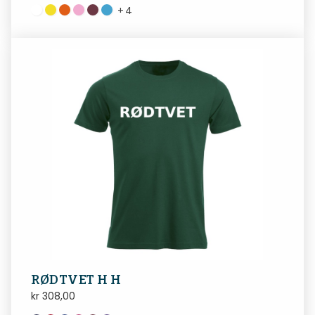
+
4
RØDTVET H H
kr
308,00