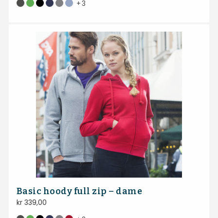
+
3
Basic hoody full zip – dame
kr
339,00