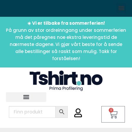
☀️ Vi er tilbake fra sommerferien!
På grunn av stor ordreinngang under sommerferien
må det påregnes noe ekstra leveringstid de
nærmeste dagene. Vi gjør vårt beste for å sende
alle bestillinger så raskt som mulig. Takk for
forståelsen!
0