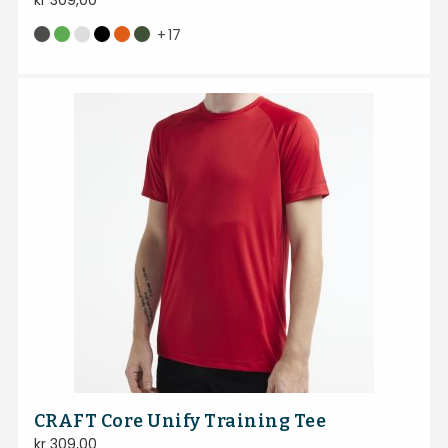
kr
309,00
+
17
CRAFT Core Unify Training Tee
kr
309,00