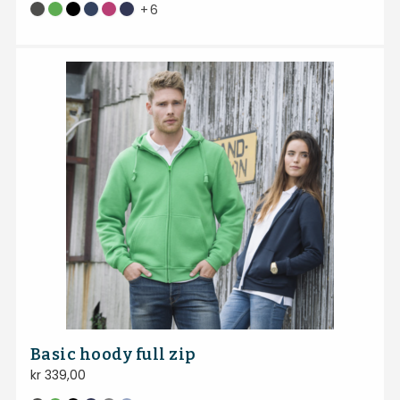
+
6
Basic hoody full zip
kr
339,00