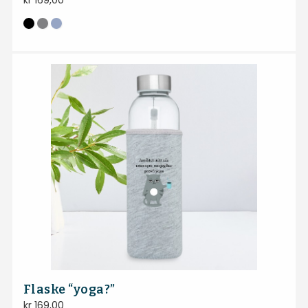
kr
169,00
Flaske “yoga?”
kr
169,00