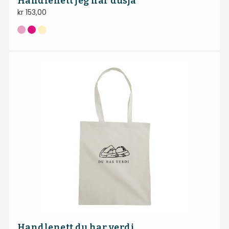
Handlenett jeg har dusja
kr
153,00
Handlenett du har verdi