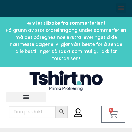
☀️ Vi er tilbake fra sommerferien!
På grunn av stor ordreinngang under sommerferien
må det påregnes noe ekstra leveringstid de
nærmeste dagene. Vi gjør vårt beste for å sende
alle bestillinger så raskt som mulig. Takk for
forståelsen!
0