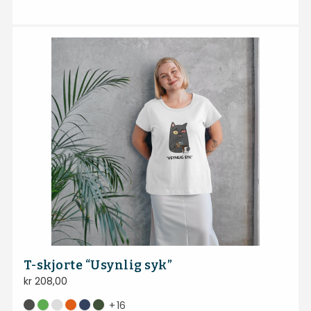
T-skjorte “Usynlig syk”
kr
208,00
+
16