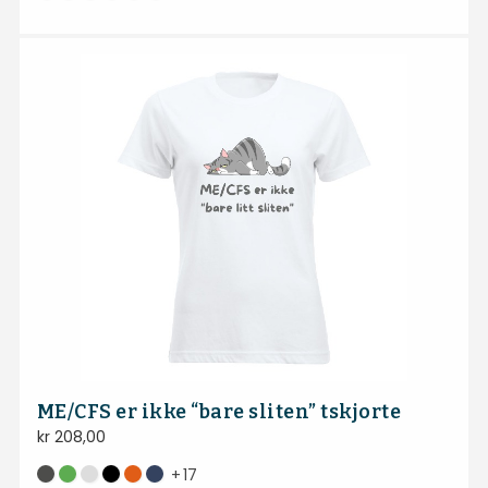
ME/CFS er ikke “bare sliten” tskjorte
kr
208,00
+
17