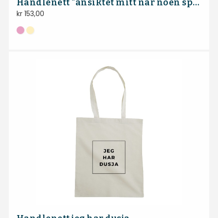
Handlenett “ansiktet mitt når noen spør om jeg har prøvd yoga”
kr
153,00