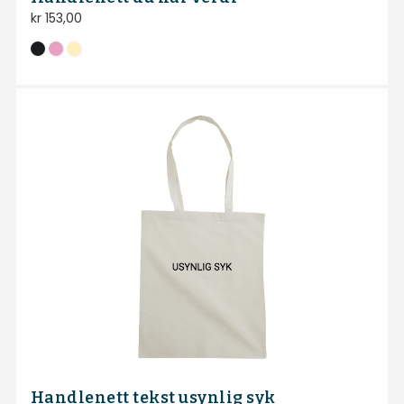
kr
153,00
Handlenett tekst usynlig syk