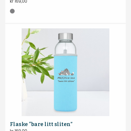
kr
169,00
Flaske “bare litt sliten”