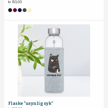
kr
153,00
Flaske “usynlig syk”