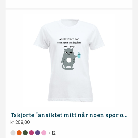
Tskjorte “ansiktet mitt når noen spør om jeg har prøvd yoga”
kr
208,00
+
12