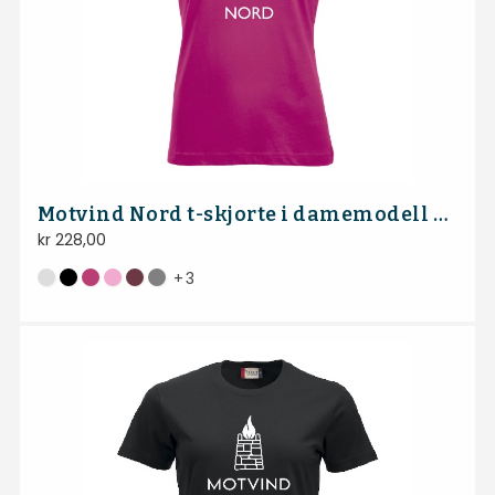
Motvind Nord t-skjorte i damemodell med hvit eller sort logo
kr
228,00
+
3