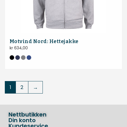
Motvind Nord: Hettejakke
kr
634,00
1
2
→
Nettbutikken
Din konto
Kundeservice