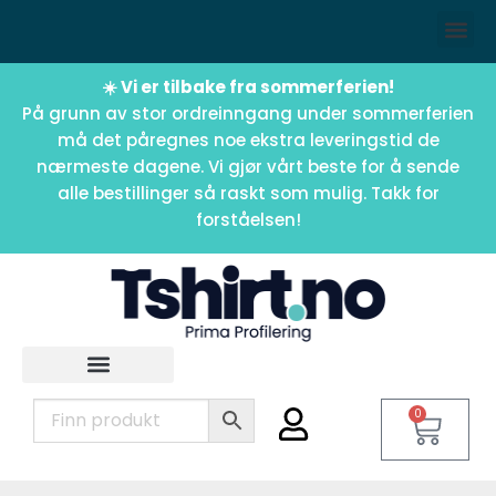
☀️ Vi er tilbake fra sommerferien!
På grunn av stor ordreinngang under sommerferien
må det påregnes noe ekstra leveringstid de
nærmeste dagene. Vi gjør vårt beste for å sende
alle bestillinger så raskt som mulig. Takk for
forståelsen!
0